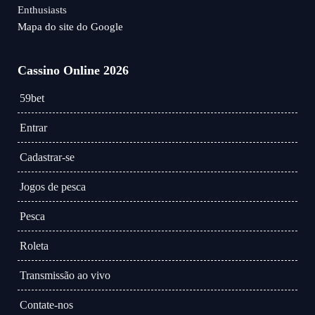
Enthusiasts
Mapa do site do Google
Cassino Online 2026
59bet
Entrar
Cadastrar-se
Jogos de pesca
Pesca
Roleta
Transmissão ao vivo
Contate-nos