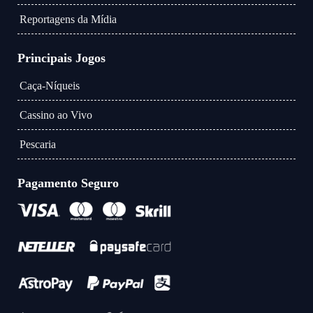
Reportagens da Mídia
Principais Jogos
Caça-Níqueis
Cassino ao Vivo
Pescaria
Pagamento Seguro