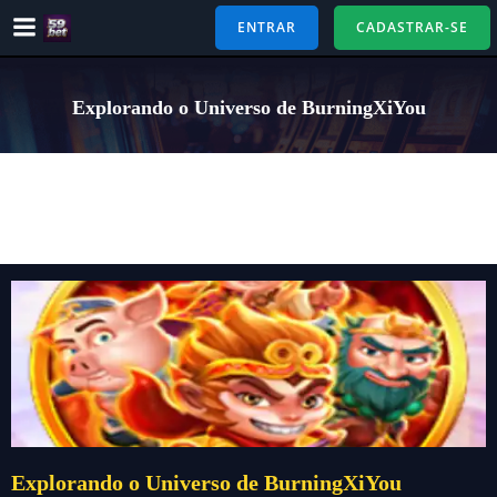
Pular
ENTRAR
CADASTRAR-SE
para
o
conteúdo
Explorando o Universo de BurningXiYou
Explorando o Universo de BurningXiYou