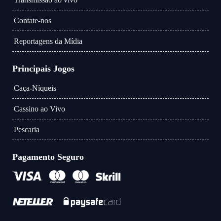
Contate-nos
Reportagens da Mídia
Principais Jogos
Caça-Níqueis
Cassino ao Vivo
Pescaria
Pagamento Seguro