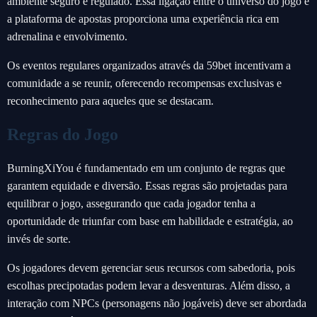
ambiente seguro e regulado. Essa ligação entre o universo do jogo e
a plataforma de apostas proporciona uma experiência rica em
adrenalina e envolvimento.
Os eventos regulares organizados através da 59bet incentivam a
comunidade a se reunir, oferecendo recompensas exclusivas e
reconhecimento para aqueles que se destacam.
Regras do Jogo
BurningXiYou é fundamentado em um conjunto de regras que
garantem equidade e diversão. Essas regras são projetadas para
equilibrar o jogo, assegurando que cada jogador tenha a
oportunidade de triunfar com base em habilidade e estratégia, ao
invés de sorte.
Os jogadores devem gerenciar seus recursos com sabedoria, pois
escolhas precipotadas podem levar a desventuras. Além disso, a
interação com NPCs (personagens não jogáveis) deve ser abordada