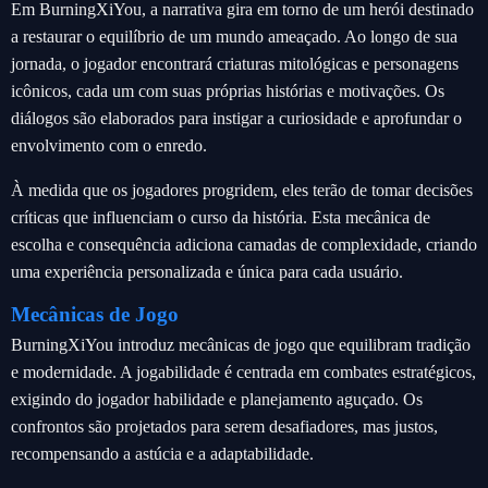
Em BurningXiYou, a narrativa gira em torno de um herói destinado
a restaurar o equilíbrio de um mundo ameaçado. Ao longo de sua
jornada, o jogador encontrará criaturas mitológicas e personagens
icônicos, cada um com suas próprias histórias e motivações. Os
diálogos são elaborados para instigar a curiosidade e aprofundar o
envolvimento com o enredo.
À medida que os jogadores progridem, eles terão de tomar decisões
críticas que influenciam o curso da história. Esta mecânica de
escolha e consequência adiciona camadas de complexidade, criando
uma experiência personalizada e única para cada usuário.
Mecânicas de Jogo
BurningXiYou introduz mecânicas de jogo que equilibram tradição
e modernidade. A jogabilidade é centrada em combates estratégicos,
exigindo do jogador habilidade e planejamento aguçado. Os
confrontos são projetados para serem desafiadores, mas justos,
recompensando a astúcia e a adaptabilidade.