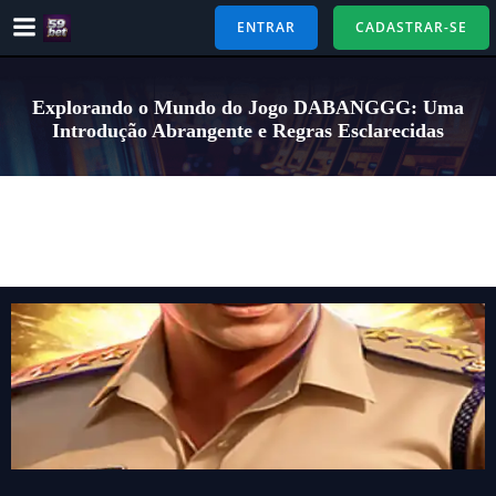
Pular
ENTRAR
CADASTRAR-SE
para
o
conteúdo
Explorando o Mundo do Jogo DABANGGG: Uma
Introdução Abrangente e Regras Esclarecidas