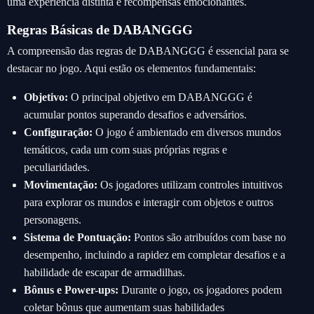
uma experiência distinta e recompensas emocionantes.
Regras Básicas de DABANGGG
A compreensão das regras de DABANGGG é essencial para se
destacar no jogo. Aqui estão os elementos fundamentais:
Objetivo:
O principal objetivo em DABANGGG é
acumular pontos superando desafios e adversários.
Configuração:
O jogo é ambientado em diversos mundos
temáticos, cada um com suas próprias regras e
peculiaridades.
Movimentação:
Os jogadores utilizam controles intuitivos
para explorar os mundos e interagir com objetos e outros
personagens.
Sistema de Pontuação:
Pontos são atribuídos com base no
desempenho, incluindo a rapidez em completar desafios e a
habilidade de escapar de armadilhas.
Bônus e Power-ups:
Durante o jogo, os jogadores podem
coletar bônus que aumentam suas habilidades