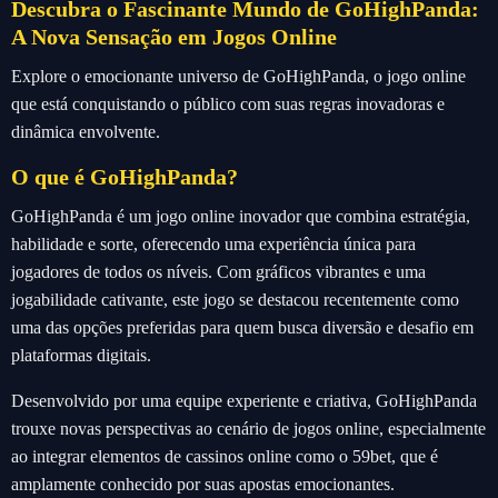
Descubra o Fascinante Mundo de GoHighPanda:
A Nova Sensação em Jogos Online
Explore o emocionante universo de GoHighPanda, o jogo online
que está conquistando o público com suas regras inovadoras e
dinâmica envolvente.
O que é GoHighPanda?
GoHighPanda é um jogo online inovador que combina estratégia,
habilidade e sorte, oferecendo uma experiência única para
jogadores de todos os níveis. Com gráficos vibrantes e uma
jogabilidade cativante, este jogo se destacou recentemente como
uma das opções preferidas para quem busca diversão e desafio em
plataformas digitais.
Desenvolvido por uma equipe experiente e criativa, GoHighPanda
trouxe novas perspectivas ao cenário de jogos online, especialmente
ao integrar elementos de cassinos online como o 59bet, que é
amplamente conhecido por suas apostas emocionantes.