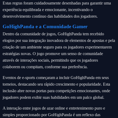
Estas regras foram cuidadosamente desenhadas para garantir uma
experiência equilibrada e emocionante, incentivando o
desenvolvimento contínuo das habilidades dos jogadores.
GoHighPanda e a Comunidade Gamer
Dentro da comunidade de jogos, GoHighPanda tem recebido
elogios por sua integração inovadora de elementos de apostas e pela
criação de um ambiente seguro para os jogadores experimentarem
estratégias novas. O jogo promove um senso de comunidade
através de interações sociais, permitindo que os jogadores
colaborem ou compitam, conforme sua preferência.
Eventos de e-sports começaram a incluir GoHighPanda em seus
torneios, destacando seu rápido crescimento e popularidade. Esta
inclusão abre novas portas para competições emocionantes, onde
jogadores podem exibir suas habilidades em um palco global.
A interação entre jogos de azar online e entretenimento puro e
simples proporcionado por GoHighPanda é um reflexo das