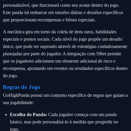
personalizável, que funcionará como seu avatar dentro do jogo.
Este panda irá embarcar em missões diárias e desafios específicos
que proporcionam recompensas e bônus especiais.
A mecânica gira em torno da coleta de itens raros, habilidades
especiais e pontos sociais. Cada nível do jogo propõe um desafio
único, que pode ser superado através de estratégias cuidadosamente
planejadas por parte do jogador. A integração com 59bet permite
que os jogadores adicionem um elemento adicional de risco e
recompensa, apostando em eventos ou resultados específicos dentro
do jogo.
Regras do Jogo
GoHighPanda possui um conjunto específico de regras que guiam a
sua jogabilidade:
Escolha do Panda:
Cada jogador começa com um panda
básico, mas pode personalizá-lo à medida que progredir no
jogo.