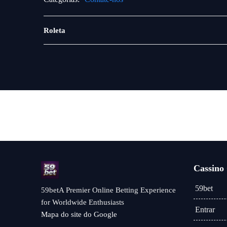
Pesca
Roleta
Cassino
59bet
59betA Premier Online Betting Experience
for Worldwide Enthusiasts
Entrar
Mapa do site do Google