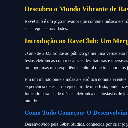
Descubra o Mundo Vibrante de Rav
RaveClub é um jogo inovador que combina música eletrôni
suas regras e novidades.
Introdução ao RaveClub: Um Mergu
O ano de 2023 trouxe ao público gamer uma verdadeira 
festas eletrônicas com mecânicas desafiadoras e imersivas
um jogo, mas uma experiência cultural que transporta os j
Em um mundo onde a música eletrônica domina eventos 
experiência de estar no epicentro de uma festa, onde luz
Indicado para fãs de música eletrônica e entusiastas de j
mundo.
Como Tudo Começou: O Desenvolvim
Desenvolvido pela 59bet Studios, conhecida por criar jogo