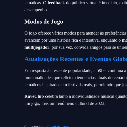
temáticas. O
feedback
do público virtual é imediato, ex
desempenho.
Modos de Jogo
O jogo oferece vários modos para atender às preferências
avancem por uma história rica e interativa, enquanto o
mo
multijogador
, por sua vez, convida amigos para se unire
Atualizações Recentes e Eventos Glob
Em resposta à crescente popularidade, a 59bet continua a 
funcionalidades que refletem tendências atuais do cenári
temáticos inspirados em festivais reais, permitindo que 
RaveClub
celebra tanto a individualidade musical quant
um jogo, mas um fenômeno cultural de 2023.
Categorias:
Contate-nos