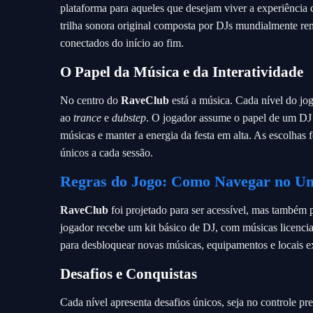
plataforma para aqueles que desejam viver a experiência
trilha sonora original composta por DJs mundialmente re
conectados do início ao fim.
O Papel da Música e da Interatividade
No centro do
RaveClub
está a música. Cada nível do jog
ao
trance
e
dubstep
. O jogador assume o papel de um DJ 
músicas e manter a energia da festa em alta. As escolhas 
únicos a cada sessão.
Regras do Jogo: Como Navegar no Un
RaveClub
foi projetado para ser acessível, mas também 
jogador recebe um kit básico de DJ, com músicas licencia
para desbloquear novas músicas, equipamentos e locais e
Desafios e Conquistas
Cada nível apresenta desafios únicos, seja no controle p