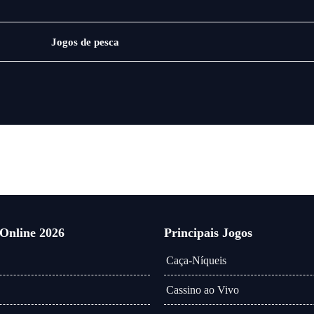
Contate-
Jogos de pesca
nos
 Online 2026
Principais Jogos
Caça-Níqueis
Cassino ao Vivo