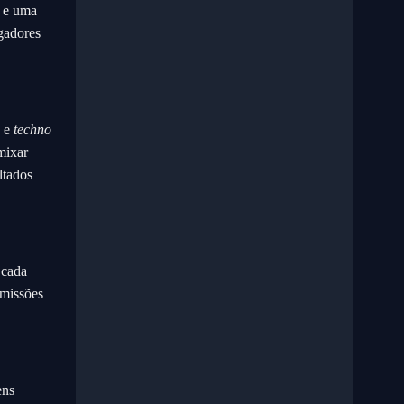
o e uma
gadores
e
techno
mixar
ltados
 cada
 missões
ens