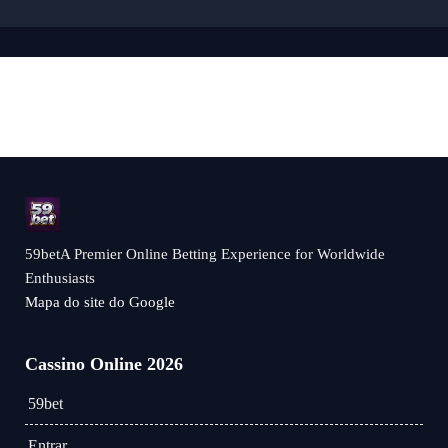
59betA Premier Online Betting Experience for Worldwide
Enthusiasts
Mapa do site do Google
Cassino Online 2026
59bet
Entrar