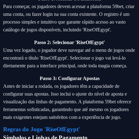
Para começar, os jogadores devem acessar a plataforma 59bet, criar
uma conta, ou fazer login na sua conta existente. O registro é um
processo simples e intuitivo que garante rápido acesso ao vasto
catálogo de jogos disponíveis, incluindo 'RiseOfEgypt'.
Passo 2: Selecionar 'RiseOfEgypt'
Uma vez logado, o jogador deve navegar até o menu de jogos onde
encontrará o título 'RiseOfEgypt'. Selecionar o jogo vai levá-lo
diretamente para a interface principal, onde toda magia começa.
Passo 3: Configurar Apostas
Antes de iniciar a rodada, os jogadores têm a capacidade de
configurar suas apostas. Isso inclui o ajuste do nível de aposta e
visualização das linhas de pagamento. A plataforma 59bet oferece
ferramentas sofisticadas, garantindo que até mesmo os jogadores
mais exigentes estejam satisfeitos com a experiência de jogo.
Regras do Jogo 'RiseOfEgypt'
Símbolos e Linhas de Pagamento