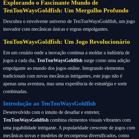
Explorando o Fascinante Mundo de
TenTonWaysGoldfish: Um Mergulho Profundo
Descubra o envolvente universo de TenTonWaysGoldfish, um jogo
inovador com mecânicas únicas e regras empolgantes.
TenTonWaysGoldfish: Um Jogo Revolucionário
Em um cenário onde a inovação continua a moldar a indústria de
jogos a cada dia,
TenTonWaysGoldfish
surge como uma adição
empolgante ao mundo dos jogos online. Integrando elementos
tradicionais com novas mecânicas intrigantes, este jogo não é
apenas uma aventura, mas uma experiência de estratégia e sorte
combinadas.
Introdução ao TenTonWaysGoldfish
Desenvolvido com o intuito de desafiar e entreter,
TenTonWaysGoldfish
combina elementos visuais vibrantes com
uma jogabilidade intrigante. A popularidade crescente de jogos com
mecânicas novas e modelos de recompensa diversificados, como