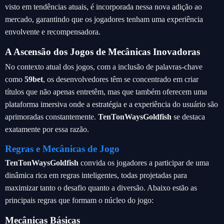
visto em tendências atuais, é incorporada nessa nova adição ao
mercado, garantindo que os jogadores tenham uma experiência
envolvente e recompensadora.
A Ascensão dos Jogos de Mecânicas Inovadoras
No contexto atual dos jogos, com a inclusão de palavras-chave
como
59bet
, os desenvolvedores têm se concentrado em criar
títulos que não apenas entretêm, mas que também oferecem uma
plataforma imersiva onde a estratégia e a experiência do usuário são
aprimoradas constantemente.
TenTonWaysGoldfish
se destaca
exatamente por essa razão.
Regras e Mecânicas de Jogo
TenTonWaysGoldfish
convida os jogadores a participar de uma
dinâmica rica em regras inteligentes, todas projetadas para
maximizar tanto o desafio quanto a diversão. Abaixo estão as
principais regras que formam o núcleo do jogo:
Mecânicas Básicas