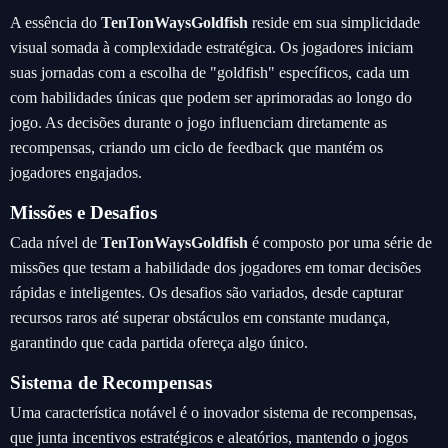
A essência do
TenTonWaysGoldfish
reside em sua simplicidade
visual somada à complexidade estratégica. Os jogadores iniciam
suas jornadas com a escolha de "goldfish" específicos, cada um
com habilidades únicas que podem ser aprimoradas ao longo do
jogo. As decisões durante o jogo influenciam diretamente as
recompensas, criando um ciclo de feedback que mantém os
jogadores engajados.
Missões e Desafios
Cada nível de
TenTonWaysGoldfish
é composto por uma série de
missões que testam a habilidade dos jogadores em tomar decisões
rápidas e inteligentes. Os desafios são variados, desde capturar
recursos raros até superar obstáculos em constante mudança,
garantindo que cada partida ofereça algo único.
Sistema de Recompensas
Uma característica notável é o inovador sistema de recompensas,
que junta incentivos estratégicos e aleatórios, mantendo o jogos