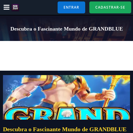
Pular
ENTRAR
CADASTRAR-SE
para
o
conteúdo
Descubra o Fascinante Mundo de GRANDBLUE
Descubra o Fascinante Mundo de GRANDBLUE