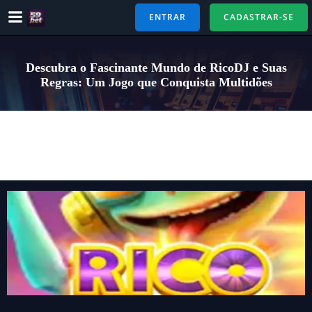
Pular
ENTRAR
CADASTRAR-SE
para
o
conteúdo
Descubra o Fascinante Mundo de RicoDJ e Suas
Regras: Um Jogo que Conquista Multidões