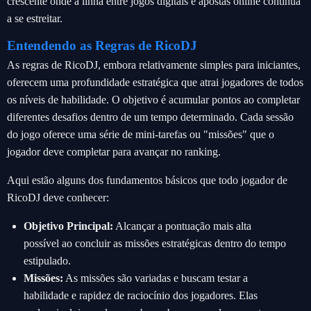
crescente onde a linha entre jogos digitais e apostas online continua
a se estreitar.
Entendendo as Regras de RicoDJ
As regras de RicoDJ, embora relativamente simples para iniciantes,
oferecem uma profundidade estratégica que atrai jogadores de todos
os níveis de habilidade. O objetivo é acumular pontos ao completar
diferentes desafios dentro de um tempo determinado. Cada sessão
do jogo oferece uma série de mini-tarefas ou "missões" que o
jogador deve completar para avançar no ranking.
Aqui estão alguns dos fundamentos básicos que todo jogador de
RicoDJ deve conhecer:
Objetivo Principal:
Alcançar a pontuação mais alta
possível ao concluir as missões estratégicas dentro do tempo
estipulado.
Missões:
As missões são variadas e buscam testar a
habilidade e rapidez de raciocínio dos jogadores. Elas