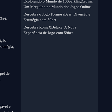
Explorando o Mundo de 10SparklingCrown:
Um Mergulho no Mundo dos Jogos Online
Descubra o Jogo FormosaBear: Diversão e
9bet.
Estratégia com 59bet
Descubra RomaXDeluxe: A Nova
Experiência de Jogo com 59bet
ição
tratégia,
pel de
s
gável e