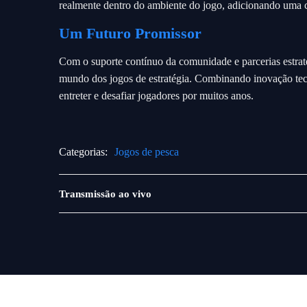
realmente dentro do ambiente do jogo, adicionando uma 
Um Futuro Promissor
Com o suporte contínuo da comunidade e parcerias estraté
mundo dos jogos de estratégia. Combinando inovação tecn
entreter e desafiar jogadores por muitos anos.
Categorias:
Jogos de pesca
Roleta
Transmissão ao vivo