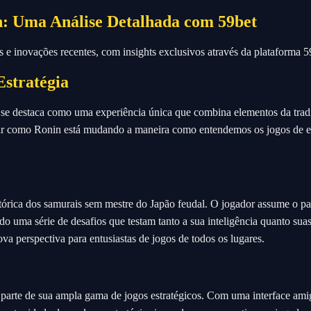
n: Uma Análise Detalhada com 59bet
 e inovações recentes, com insights exclusivos através da plataforma 5
Estratégia
 se destaca como uma experiência única que combina elementos da trad
ar como Ronin está mudando a maneira como entendemos os jogos de es
istórica dos samurais sem mestre do Japão feudal. O jogador assume o pa
o uma série de desafios que testam tanto a sua inteligência quanto sua
ova perspectiva para entusiastas de jogos de todos os lugares.
parte de sua ampla gama de jogos estratégicos. Com uma interface ami