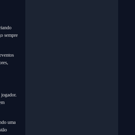
riando
go sempre
 eventos
ores,
 jogador.
 em
endo uma
stão