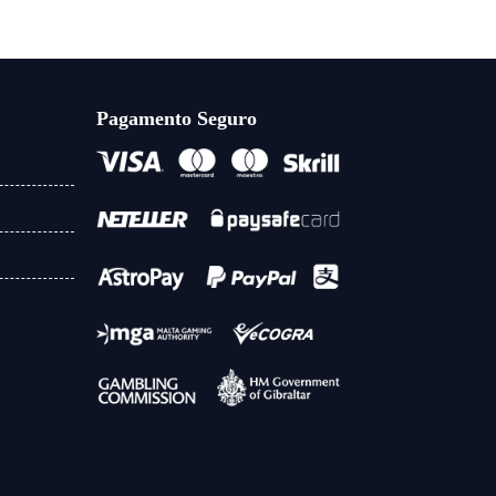
Pagamento Seguro