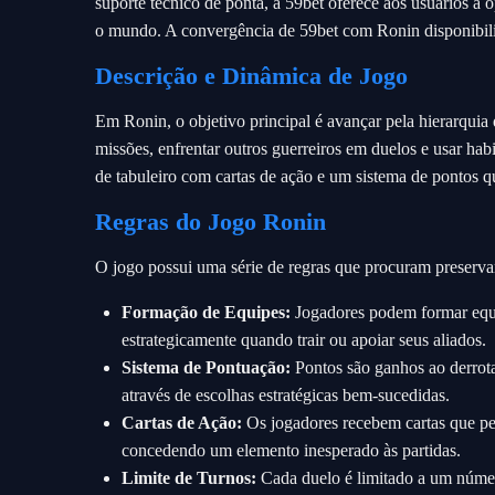
suporte técnico de ponta, a 59bet oferece aos usuários a 
o mundo. A convergência de 59bet com Ronin disponibili
Descrição e Dinâmica de Jogo
Em Ronin, o objetivo principal é avançar pela hierarquia
missões, enfrentar outros guerreiros em duelos e usar ha
de tabuleiro com cartas de ação e um sistema de pontos 
Regras do Jogo Ronin
O jogo possui uma série de regras que procuram preservar 
Formação de Equipes:
Jogadores podem formar equip
estrategicamente quando trair ou apoiar seus aliados.
Sistema de Pontuação:
Pontos são ganhos ao derrota
através de escolhas estratégicas bem-sucedidas.
Cartas de Ação:
Os jogadores recebem cartas que per
concedendo um elemento inesperado às partidas.
Limite de Turnos:
Cada duelo é limitado a um número