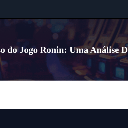
so do Jogo Ronin: Uma Análise D