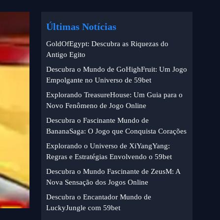
Últimas Notícias
GoldOfEgypt: Descubra as Riquezas do
Antigo Egito
Descubra o Mundo de GoHighFruit: Um Jogo
Empolgante no Universo de 59bet
Explorando TreasureHouse: Um Guia para o
Novo Fenômeno de Jogo Online
Descubra o Fascinante Mundo de
BananaSaga: O Jogo que Conquista Corações
Explorando o Universo de XiYangYang:
Regras e Estratégias Envolvendo o 59bet
Descubra o Mundo Fascinante de ZeusM: A
Nova Sensação dos Jogos Online
Descubra o Encantador Mundo de
LuckyJungle com 59bet