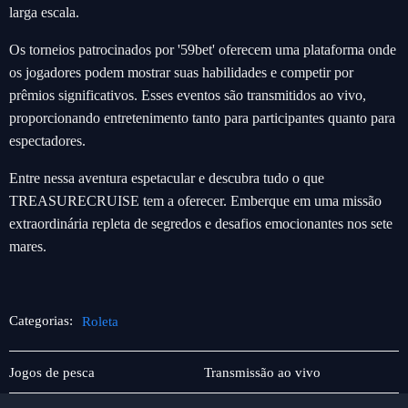
larga escala.
Os torneios patrocinados por '59bet' oferecem uma plataforma onde
os jogadores podem mostrar suas habilidades e competir por
prêmios significativos. Esses eventos são transmitidos ao vivo,
proporcionando entretenimento tanto para participantes quanto para
espectadores.
Entre nessa aventura espetacular e descubra tudo o que
TREASURECRUISE tem a oferecer. Emberque em uma missão
extraordinária repleta de segredos e desafios emocionantes nos sete
mares.
Categorias:
Roleta
Contate-
Roleta
Jogos de pesca
Transmissão ao vivo
nos