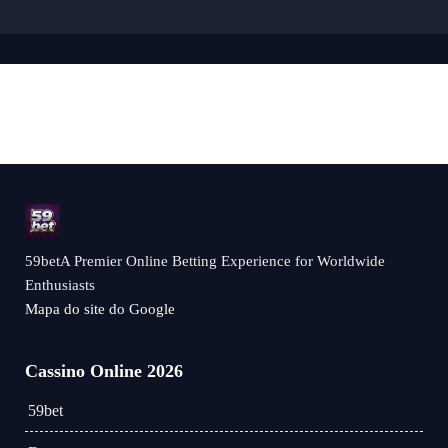
59betA Premier Online Betting Experience for Worldwide
Enthusiasts
Mapa do site do Google
Cassino Online 2026
59bet