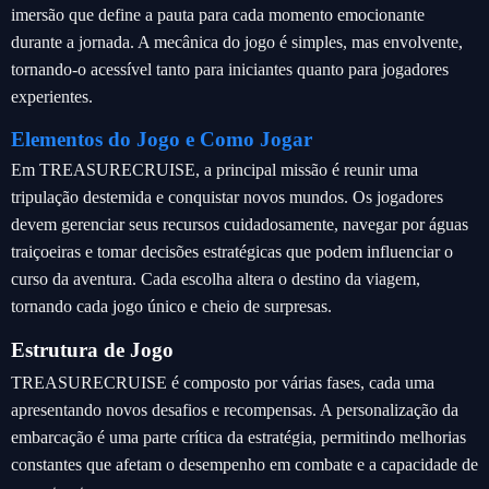
imersão que define a pauta para cada momento emocionante
durante a jornada. A mecânica do jogo é simples, mas envolvente,
tornando-o acessível tanto para iniciantes quanto para jogadores
experientes.
Elementos do Jogo e Como Jogar
Em TREASURECRUISE, a principal missão é reunir uma
tripulação destemida e conquistar novos mundos. Os jogadores
devem gerenciar seus recursos cuidadosamente, navegar por águas
traiçoeiras e tomar decisões estratégicas que podem influenciar o
curso da aventura. Cada escolha altera o destino da viagem,
tornando cada jogo único e cheio de surpresas.
Estrutura de Jogo
TREASURECRUISE é composto por várias fases, cada uma
apresentando novos desafios e recompensas. A personalização da
embarcação é uma parte crítica da estratégia, permitindo melhorias
constantes que afetam o desempenho em combate e a capacidade de