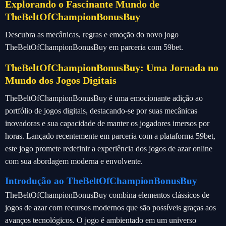
Explorando o Fascinante Mundo de
TheBeltOfChampionBonusBuy
Descubra as mecânicas, regras e emoção do novo jogo
TheBeltOfChampionBonusBuy em parceria com 59bet.
TheBeltOfChampionBonusBuy: Uma Jornada no
Mundo dos Jogos Digitais
TheBeltOfChampionBonusBuy é uma emocionante adição ao
portfólio de jogos digitais, destacando-se por suas mecânicas
inovadoras e sua capacidade de manter os jogadores imersos por
horas. Lançado recentemente em parceria com a plataforma 59bet,
este jogo promete redefinir a experiência dos jogos de azar online
com sua abordagem moderna e envolvente.
Introdução ao TheBeltOfChampionBonusBuy
TheBeltOfChampionBonusBuy combina elementos clássicos de
jogos de azar com recursos modernos que são possíveis graças aos
avanços tecnológicos. O jogo é ambientado em um universo