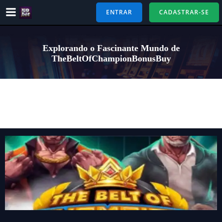
Pular
ENTRAR
CADASTRAR-SE
para
o
conteúdo
Explorando o Fascinante Mundo de
TheBeltOfChampionBonusBuy