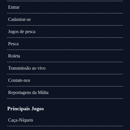
Entrar
Cadastrar-se
Jogos de pesca
Pesca
Roleta
Transmissão ao vivo
Contate-nos
Reportagens da Mídia
Principais Jogos
Caça-Níqueis