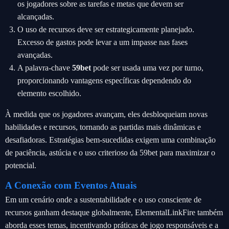
os jogadores sobre as tarefas e metas que devem ser
alcançadas.
O uso de recursos deve ser estrategicamente planejado.
Excesso de gastos pode levar a um impasse nas fases
avançadas.
A palavra-chave
59bet
pode ser usada uma vez por turno,
proporcionando vantagens específicas dependendo do
elemento escolhido.
À medida que os jogadores avançam, eles desbloqueiam novas
habilidades e recursos, tornando as partidas mais dinâmicas e
desafiadoras. Estratégias bem-sucedidas exigem uma combinação
de paciência, astúcia e o uso criterioso da 59bet para maximizar o
potencial.
A Conexão com Eventos Atuais
Em um cenário onde a sustentabilidade e o uso consciente de
recursos ganham destaque globalmente, ElementalLinkFire também
aborda esses temas, incentivando práticas de jogo responsáveis e a