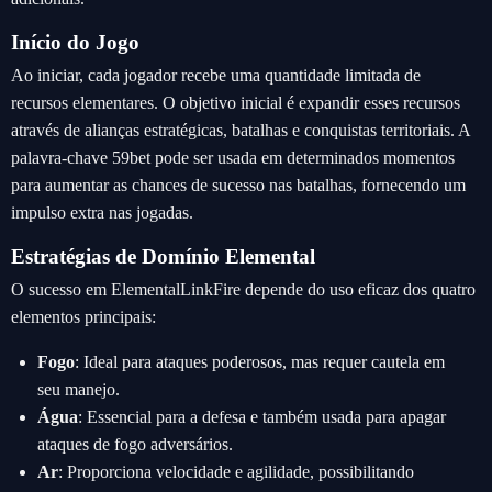
Início do Jogo
Ao iniciar, cada jogador recebe uma quantidade limitada de
recursos elementares. O objetivo inicial é expandir esses recursos
através de alianças estratégicas, batalhas e conquistas territoriais. A
palavra-chave 59bet pode ser usada em determinados momentos
para aumentar as chances de sucesso nas batalhas, fornecendo um
impulso extra nas jogadas.
Estratégias de Domínio Elemental
O sucesso em ElementalLinkFire depende do uso eficaz dos quatro
elementos principais:
Fogo
: Ideal para ataques poderosos, mas requer cautela em
seu manejo.
Água
: Essencial para a defesa e também usada para apagar
ataques de fogo adversários.
Ar
: Proporciona velocidade e agilidade, possibilitando