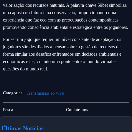
valorização dos recursos naturais. A palavra-chave 59bet simboliza
uma aposta no futuro e na conservação, proporcionando uma
experiência que faz eco com as preocupações contemporâneas,
promovendo consciência ambiental e estratégica entre os jogadores.
Por ser um jogo que requer um nível constante de adaptação, os
jogadores são desafiados a pensar sobre a gestão de recursos de
forma similar aos desafios enfrentados em decisões ambientais e
econômicas reais, criando uma ponte entre o mundo virtual e
questões do mundo real.
Categorias:
Transmissão ao vivo
Jogos
Transmissão
Pesca
Contate-nos
de
ao
pesca
vivo
Últimas Notícias