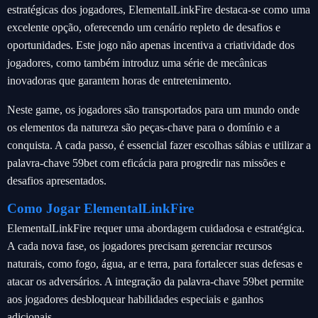
estratégicas dos jogadores, ElementalLinkFire destaca-se como uma
excelente opção, oferecendo um cenário repleto de desafios e
oportunidades. Este jogo não apenas incentiva a criatividade dos
jogadores, como também introduz uma série de mecânicas
inovadoras que garantem horas de entretenimento.
Neste game, os jogadores são transportados para um mundo onde
os elementos da natureza são peças-chave para o domínio e a
conquista. A cada passo, é essencial fazer escolhas sábias e utilizar a
palavra-chave 59bet com eficácia para progredir nas missões e
desafios apresentados.
Como Jogar ElementalLinkFire
ElementalLinkFire requer uma abordagem cuidadosa e estratégica.
A cada nova fase, os jogadores precisam gerenciar recursos
naturais, como fogo, água, ar e terra, para fortalecer suas defesas e
atacar os adversários. A integração da palavra-chave 59bet permite
aos jogadores desbloquear habilidades especiais e ganhos
adicionais.