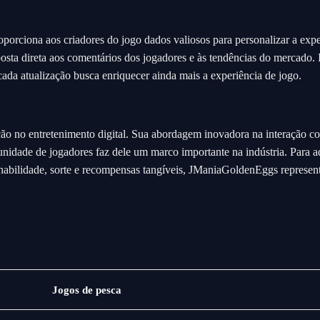
porciona aos criadores do jogo dados valiosos para personalizar a expe
posta direta aos comentários dos jogadores e às tendências do mercado. 
ada atualização busca enriquecer ainda mais a experiência de jogo.
o no entretenimento digital. Sua abordagem inovadora na interação c
unidade de jogadores faz dele um marco importante na indústria. Para a
abilidade, sorte e recompensas tangíveis, JManiaGoldenEggs represen
Contate-
Jogos de pesca
nos