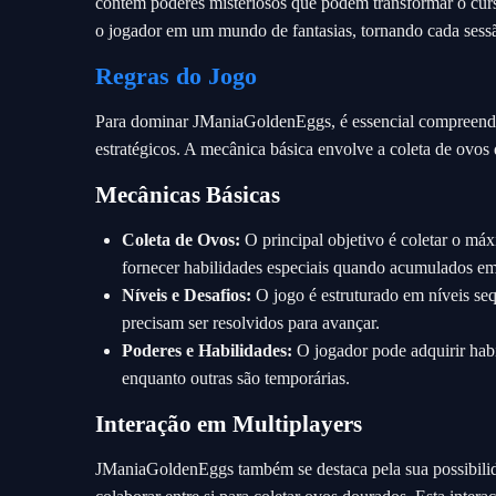
contém poderes misteriosos que podem transformar o curs
o jogador em um mundo de fantasias, tornando cada sess
Regras do Jogo
Para dominar JManiaGoldenEggs, é essencial compreender 
estratégicos. A mecânica básica envolve a coleta de ovos 
Mecânicas Básicas
Coleta de Ovos:
O principal objetivo é coletar o má
fornecer habilidades especiais quando acumulados em
Níveis e Desafios:
O jogo é estruturado em níveis seq
precisam ser resolvidos para avançar.
Poderes e Habilidades:
O jogador pode adquirir habi
enquanto outras são temporárias.
Interação em Multiplayers
JManiaGoldenEggs também se destaca pela sua possibilid