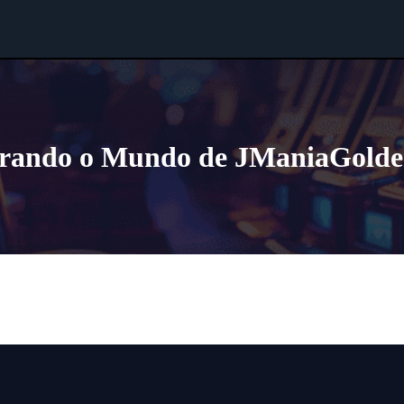
rando o Mundo de JManiaGold