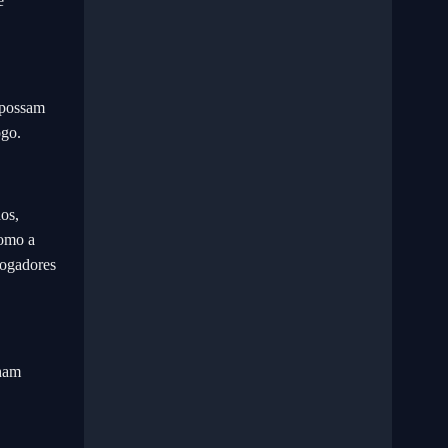
e
 possam
ogo.
os,
como a
jogadores
nham