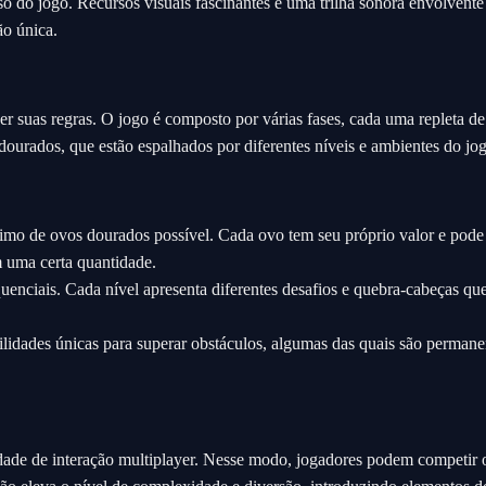
o do jogo. Recursos visuais fascinantes e uma trilha sonora envolvent
ão única.
suas regras. O jogo é composto por várias fases, cada uma repleta de
dourados, que estão espalhados por diferentes níveis e ambientes do jo
ximo de ovos dourados possível. Cada ovo tem seu próprio valor e pode
 uma certa quantidade.
uenciais. Cada nível apresenta diferentes desafios e quebra-cabeças qu
lidades únicas para superar obstáculos, algumas das quais são permane
ade de interação multiplayer. Nesse modo, jogadores podem competir 