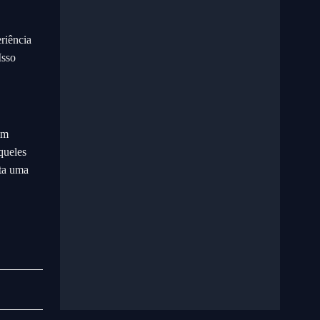
riência
Isso
om
queles
ta uma