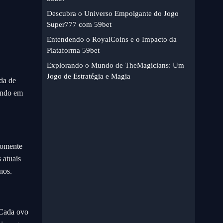
Descubra o Universo Empolgante do Jogo
Super777 com 59bet
Entendendo o RoyalCoins e o Impacto da
Plataforma 59bet
Explorando o Mundo de TheMagicians: Um
Jogo de Estratégia e Magia
da de
nando em
somente
 atuais
nos.
 Cada ovo