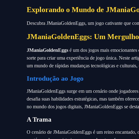
Explorando o Mundo de JManiaGo
Descubra JManiaGoldenEggs, um jogo cativante que combi
JManiaGoldenEggs: Um Mergulho 
JManiaGoldenEggs
é um dos jogos mais emocionantes d
sorte para criar uma experiência de jogo única. Neste art
um mundo de rápidas mudanças tecnológicas e culturais,
Introdução ao Jogo
JManiaGoldenEggs surge em um cenário onde jogadores est
desafia suas habilidades estratégicas, mas também oferec
no mundo dos jogos digitais, JManiaGoldenEggs se destac
A Trama
O cenário de JManiaGoldenEggs é um reino encantado, 