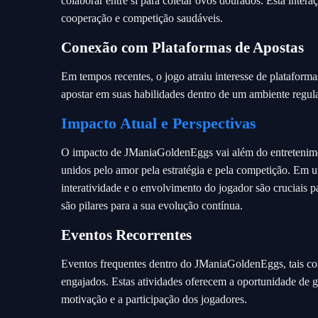
colaborar entre si para coletar ovos dourados. Esta inter
cooperação e competição saudáveis.
Conexão com Plataformas de Apostas
Em tempos recentes, o jogo atraiu interesse de platafor
apostar em suas habilidades dentro de um ambiente regul
Impacto Atual e Perspectivas
O impacto de JManiaGoldenEggs vai além do entretenime
unidos pelo amor pela estratégia e pela competição. Em 
interatividade e o envolvimento do jogador são cruciais 
são pilares para a sua evolução contínua.
Eventos Recorrentes
Eventos frequentes dentro do JManiaGoldenEggs, tais co
engajados. Estas atividades oferecem a oportunidade de 
motivação e a participação dos jogadores.